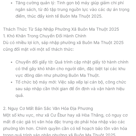
Tăng cường quản lý: Tinh gọn bộ máy giúp giảm chi phí
ngân sách, từ đó tập trung nguồn lực vào các dự án trọng
điểm, thúc đẩy kinh tế Buôn Ma Thuột 2025.
Thách Thức Từ Sáp Nhập Phường Xã Buôn Ma Thuột 2025
1. Khó Khăn Trong Chuyển Đổi Hành Chính
Dù có nhiều lợi ích, sáp nhập phường xã Buôn Ma Thuột 2025
cũng đối mặt với một số thách thức:
Chuyển đổi giấy tờ: Quá trình cập nhật giấy tờ hành chính
có thể gây khó khăn cho người dân, đặc biệt tại các khu
vực đông dân như phường Buôn Ma Thuột.
Tổ chức bộ máy mới: Việc sắp xếp lại cán bộ, công chức
sau sáp nhập cần thời gian để ổn định và vận hành hiệu
quả.
2. Nguy Cơ Mất Bản Sắc Văn Hóa Địa Phương
Một số khu vực, như xã Cư Êbur hay xã Hòa Thắng, có nguy cơ
mất đi các giá trị văn hóa đặc trưng do phải hòa nhập vào các
phường lớn hơn. Chính quyền cần có kế hoạch bảo tồn văn hóa
trong quá trình sáp nhập phường xã Buôn Ma Thuột 2025.