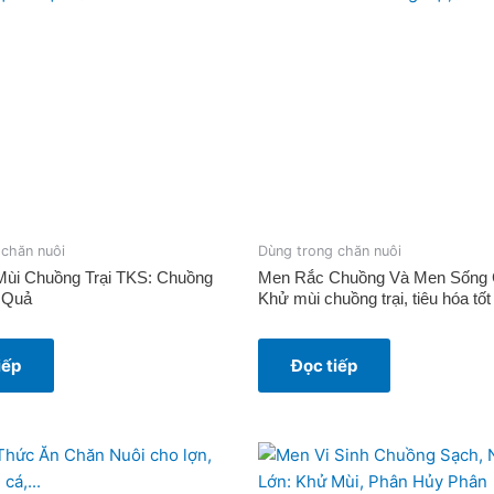
 chăn nuôi
Dùng trong chăn nuôi
ùi Chuồng Trại TKS: Chuồng
Men Rắc Chuồng Và Men Sống C
 Quả
Khử mùi chuồng trại, tiêu hóa tốt
iếp
Đọc tiếp