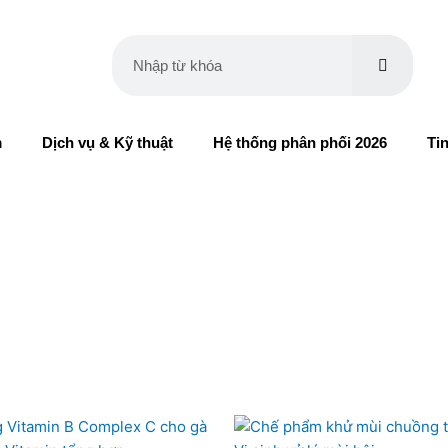
Tìm
Tìm
kiếm
kiếm
m
Dịch vụ & Kỹ thuật
Hệ thống phân phối 2026
Ti