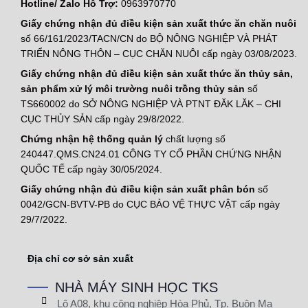
Hotline/ Zalo Hỗ Trợ:
0963970770
Giấy chứng nhận đủ điều kiện sản xuất thức ăn chăn nuôi
số 66/161/2023/TACN/CN do BỘ NÔNG NGHIỆP VÀ PHÁT
TRIỂN NÔNG THÔN – CỤC CHĂN NUÔI cấp ngày 03/08/2023.
Giấy chứng nhận đủ điều kiện sản xuất thức ăn thủy sản,
sản phẩm xử lý môi trường nuôi trồng thủy sản
số
TS660002 do SỞ NÔNG NGHIỆP VÀ PTNT ĐĂK LĂK – CHI
CỤC THỦY SẢN cấp ngày 29/8/2022.
Chứng nhận hệ thống quản lý
chất lượng số
240447.QMS.CN24.01 CÔNG TY CỔ PHẦN CHỨNG NHẬN
QUỐC TẾ cấp ngày 30/05/2024.
Giấy chứng nhận đủ điều kiện sản xuất phân bón
số
0042/GCN-BVTV-PB do CỤC BẢO VỆ THỰC VẬT cấp ngày
29/7/2022.
Địa chỉ cơ sở sản xuất
NHÀ MÁY SINH HỌC TKS
Lô A08, khu công nghiệp Hòa Phủ, Tp. Buôn Ma