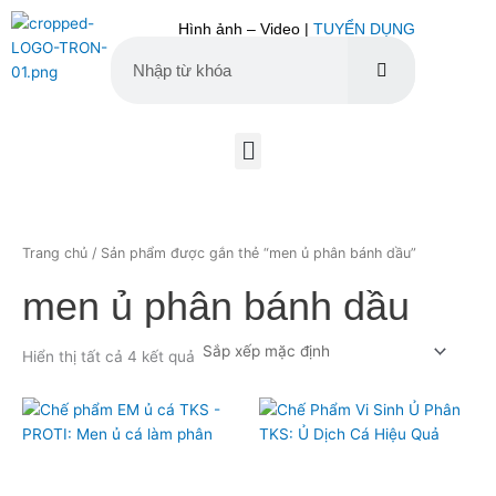
Nhảy
Hình ảnh – Video |
TUYỂN DỤNG
tới
nội
dung
Tìm
Tìm
kiếm
kiếm
Menu
Trang chủ
/ Sản phẩm được gắn thẻ “men ủ phân bánh dầu”
men ủ phân bánh dầu
Hiển thị tất cả 4 kết quả