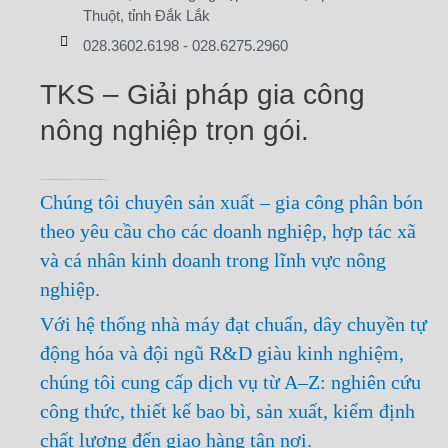
Thuột, tỉnh Đắk Lắk
028.3602.6198
-
028.6275.2960
TKS – Giải pháp gia công
nông nghiệp trọn gói.
TỰ HÀO LÀ ĐƠN VỊ GIA CÔNG PHÂN BÓN – THUỐC BVTV – THỨC ĂN CHĂN NUÔI & CHẾ PHẨM VI SINH HÀNG ĐẦU
Chúng tôi chuyên sản xuất – gia công phân bón
theo yêu cầu cho các doanh nghiệp, hợp tác xã
và cá nhân kinh doanh trong lĩnh vực nông
nghiệp.
Với hệ thống nhà máy đạt chuẩn, dây chuyền tự
động hóa và đội ngũ R&D giàu kinh nghiệm,
chúng tôi cung cấp dịch vụ từ A–Z: nghiên cứu
công thức, thiết kế bao bì, sản xuất, kiểm định
chất lượng đến giao hàng tận nơi.