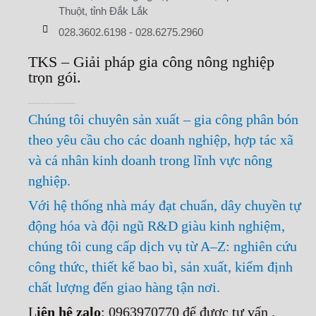
Thuột, tỉnh Đắk Lắk
028.3602.6198
-
028.6275.2960
TKS – Giải pháp gia công nông nghiệp
trọn gói.
TỰ HÀO LÀ ĐƠN VỊ GIA CÔNG PHÂN BÓN – THUỐC BVTV – THỨC ĂN CHĂN NUÔI & CHẾ PHẨM VI SINH HÀNG ĐẦU
Chúng tôi chuyên sản xuất – gia công phân bón
theo yêu cầu cho các doanh nghiệp, hợp tác xã
và cá nhân kinh doanh trong lĩnh vực nông
nghiệp.
Với hệ thống nhà máy đạt chuẩn, dây chuyền tự
động hóa và đội ngũ R&D giàu kinh nghiệm,
chúng tôi cung cấp dịch vụ từ A–Z: nghiên cứu
công thức, thiết kế bao bì, sản xuất, kiểm định
chất lượng đến giao hàng tận nơi.
L
iên hệ zalo
: 0963970770 để được tư vấn .