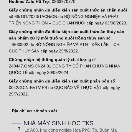
Hotline/ Zalo Hỗ Trợ:
0963970770
Giấy chứng nhận đủ điều kiện sản xuất thức ăn chăn nuôi
số 66/161/2023/TACN/CN do BỘ NÔNG NGHIỆP VÀ PHÁT
TRIỂN NÔNG THÔN – CỤC CHĂN NUÔI cấp ngày 03/08/2023.
Giấy chứng nhận đủ điều kiện sản xuất thức ăn thủy sản,
sản phẩm xử lý môi trường nuôi trồng thủy sản
số
TS660002 do SỞ NÔNG NGHIỆP VÀ PTNT ĐĂK LĂK – CHI
CỤC THỦY SẢN cấp ngày 29/8/2022.
Chứng nhận hệ thống quản lý
chất lượng số
240447.QMS.CN24.01 CÔNG TY CỔ PHẦN CHỨNG NHẬN
QUỐC TẾ cấp ngày 30/05/2024.
Giấy chứng nhận đủ điều kiện sản xuất phân bón
số
0042/GCN-BVTV-PB do CỤC BẢO VỆ THỰC VẬT cấp ngày
29/7/2022.
Địa chỉ cơ sở sản xuất
NHÀ MÁY SINH HỌC TKS
Lô A08, khu công nghiệp Hòa Phủ, Tp. Buôn Ma