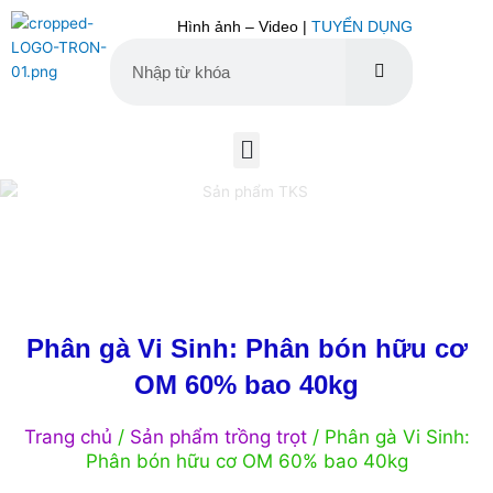
Nhảy
Hình ảnh – Video |
TUYỂN DỤNG
tới
nội
dung
Tìm
Tìm
kiếm
kiếm
Menu
Phân gà Vi Sinh: Phân bón hữu cơ
OM 60% bao 40kg
Trang chủ
/
Sản phẩm trồng trọt
/ Phân gà Vi Sinh:
Phân bón hữu cơ OM 60% bao 40kg