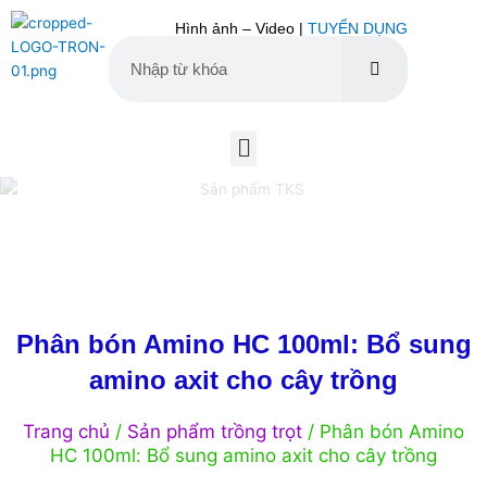
Nhảy
Hình ảnh – Video |
TUYỂN DỤNG
tới
nội
dung
Tìm
Tìm
kiếm
kiếm
Menu
Phân bón Amino HC 100ml: Bổ sung
amino axit cho cây trồng
Trang chủ
/
Sản phẩm trồng trọt
/ Phân bón Amino
HC 100ml: Bổ sung amino axit cho cây trồng