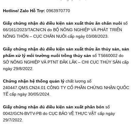
Hotline/ Zalo Hỗ Trợ:
0963970770
Giấy chứng nhận đủ điều kiện sản xuất thức ăn chăn nuôi
số
66/161/2023/TACN/CN do BỘ NÔNG NGHIỆP VÀ PHÁT TRIỂN
NÔNG THÔN – CỤC CHĂN NUÔI cấp ngày 03/08/2023.
Giấy chứng nhận đủ điều kiện sản xuất thức ăn thủy sản, sản
phẩm xử lý môi trường nuôi trồng thủy sản
số TS660002 do
SỞ NÔNG NGHIỆP VÀ PTNT ĐĂK LĂK – CHI CỤC THỦY SẢN cấp
ngày 29/8/2022.
Chứng nhận hệ thống quản lý
chất lượng số
240447.QMS.CN24.01 CÔNG TY CỔ PHẦN CHỨNG NHẬN QUỐC
TẾ cấp ngày 30/05/2024.
Giấy chứng nhận đủ điều kiện sản xuất phân bón
số
0042/GCN-BVTV-PB do CỤC BẢO VỆ THỰC VẬT cấp ngày
29/7/2022.