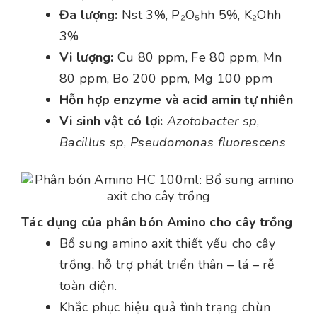
Đa lượng:
Nst 3%, P₂O₅hh 5%, K₂Ohh
3%
Vi lượng:
Cu 80 ppm, Fe 80 ppm, Mn
80 ppm, Bo 200 ppm, Mg 100 ppm
Hỗn hợp enzyme và acid amin tự nhiên
Vi sinh vật có lợi:
Azotobacter sp
,
Bacillus sp
,
Pseudomonas fluorescens
Tác dụng của phân bón Amino cho cây trồng
Bổ sung amino axit thiết yếu cho cây
trồng, hỗ trợ phát triển thân – lá – rễ
toàn diện.
Khắc phục hiệu quả tình trạng chùn