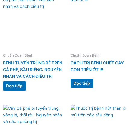
Chuẩn Đoán Bệnh
Chuẩn Đoán Bệnh
BỆNH TUYẾN TRÙNG RỄ TRÊN
CÁCH TRỊ BỆNH CHẾT CÂY
CÀ PHÊ, SẦU RIÊNG: NGUYÊN
CON TRÊN ỚT !!!
NHÂN VÀ CÁCH ĐIỀU TRỊ
Đọc tiếp
Đọc tiếp