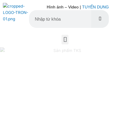
Nhảy
Hình ảnh – Video |
TUYỂN DỤNG
tới
nội
dung
Tìm
Tìm
kiếm
kiếm
Menu