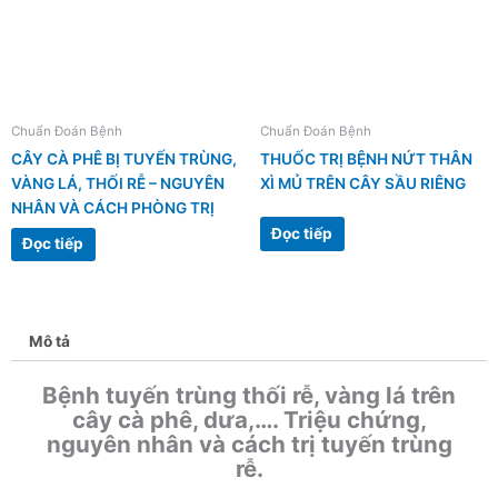
Chuẩn Đoán Bệnh
Chuẩn Đoán Bệnh
CÂY CÀ PHÊ BỊ TUYẾN TRÙNG,
THUỐC TRỊ BỆNH NỨT THÂN
VÀNG LÁ, THỐI RỄ – NGUYÊN
XÌ MỦ TRÊN CÂY SẦU RIÊNG
NHÂN VÀ CÁCH PHÒNG TRỊ
Đọc tiếp
Đọc tiếp
Mô tả
Bệnh tuyến trùng thối rễ, vàng lá trên
cây cà phê, dưa,…. Triệu chứng,
nguyên nhân và cách trị tuyến trùng
rễ.