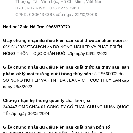
Thượng, Tân Vĩnh Lộc, Hồ Chí Minh, Việt Nam
028.3602.6198
-
028.6275.2960
GPKD: 0306136368 cấp ngày 22/10/2008
Hotline/ Zalo Hỗ Trợ:
0963970770
Giấy chứng nhận đủ điều kiện sản xuất thức ăn chăn nuôi
số
66/161/2023/TACN/CN do BỘ NÔNG NGHIỆP VÀ PHÁT TRIỂN
NÔNG THÔN – CỤC CHĂN NUÔI cấp ngày 03/08/2023.
Giấy chứng nhận đủ điều kiện sản xuất thức ăn thủy sản, sản
phẩm xử lý môi trường nuôi trồng thủy sản
số TS660002 do
SỞ NÔNG NGHIỆP VÀ PTNT ĐĂK LĂK – CHI CỤC THỦY SẢN cấp
ngày 29/8/2022.
Chứng nhận hệ thống quản lý
chất lượng số
240447.QMS.CN24.01 CÔNG TY CỔ PHẦN CHỨNG NHẬN QUỐC
TẾ cấp ngày 30/05/2024.
Giấy chứng nhận đủ điều kiện sản xuất phân bón
số