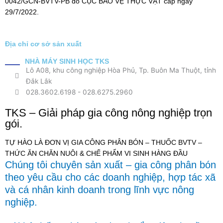
0042/GCN-BVTV-PB do CỤC BẢO VỆ THỰC VẬT cấp ngày
29/7/2022.
Địa chỉ cơ sở sản xuất
NHÀ MÁY SINH HỌC TKS
Lô A08, khu công nghiệp Hòa Phủ, Tp. Buôn Ma Thuột, tỉnh
Đắk Lắk
028.3602.6198
-
028.6275.2960
TKS – Giải pháp gia công nông nghiệp trọn
gói.
TỰ HÀO LÀ ĐƠN VỊ GIA CÔNG PHÂN BÓN – THUỐC BVTV –
THỨC ĂN CHĂN NUÔI & CHẾ PHẨM VI SINH HÀNG ĐẦU
Chúng tôi chuyên sản xuất – gia công phân bón
theo yêu cầu cho các doanh nghiệp, hợp tác xã
và cá nhân kinh doanh trong lĩnh vực nông
nghiệp.