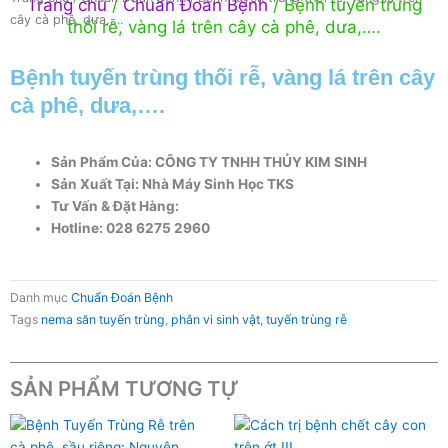
Trang chủ
/
Chuẩn Đoán Bệnh
/ Bệnh tuyến trùng
cây cà phê, dưa,….
thối rễ, vàng lá trên cây cà phê, dưa,….
Bệnh tuyến trùng thối rễ, vàng lá trên cây
cà phê, dưa,….
Sản Phẩm Của:
CÔNG TY TNHH THỦY KIM SINH
Sản Xuất Tại:
Nhà Máy Sinh Học TKS
Tư Vấn & Đặt Hàng:
Hotline: 028 6275 2960
Danh mục
Chuẩn Đoán Bệnh
Tags
nema săn tuyến trùng
,
phân vi sinh vật
,
tuyến trùng rễ
SẢN PHẨM TƯƠNG TỰ