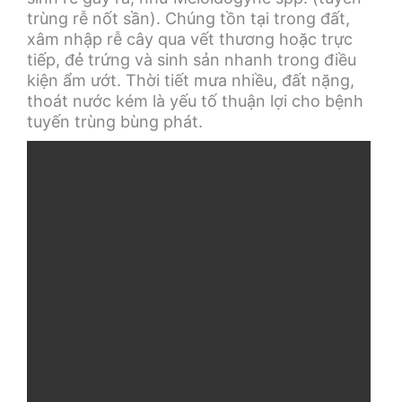
trùng rễ nốt sần). Chúng tồn tại trong đất,
xâm nhập rễ cây qua vết thương hoặc trực
tiếp, đẻ trứng và sinh sản nhanh trong điều
kiện ẩm ướt. Thời tiết mưa nhiều, đất nặng,
thoát nước kém là yếu tố thuận lợi cho bệnh
tuyến trùng bùng phát.